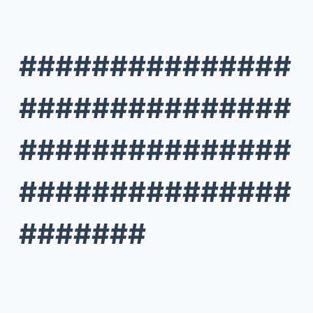
###############
###############
###############
###############
#######