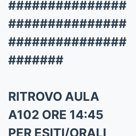
###############
###############
###############
#######
RITROVO AULA
A102 ORE 14:45
PER ESITI/ORALI