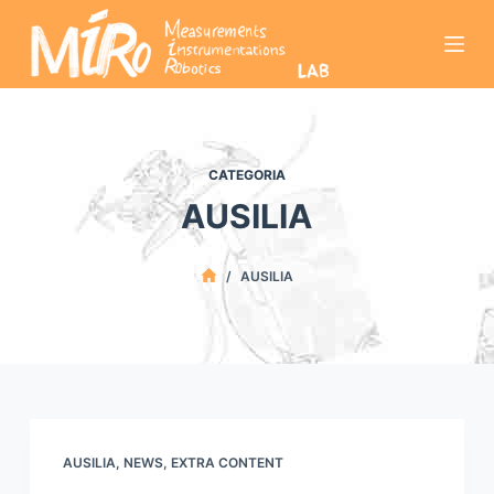
S
a
l
t
a
a
CATEGORIA
l
AUSILIA
c
o
/
AUSILIA
n
t
e
n
u
t
o
AUSILIA
,
NEWS
,
EXTRA CONTENT