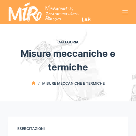
S
a
l
t
a
CATEGORIA
a
Misure meccaniche e
l
c
termiche
o
n
/
MISURE MECCANICHE E TERMICHE
t
e
n
u
t
o
ESERCITAZIONI